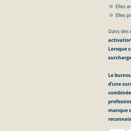
Elles a
Elles p
Dans des 
activatio
Lorsque c
surcharge
Le burnou
d’une sur
combinée 
professio
manque d
reconnais