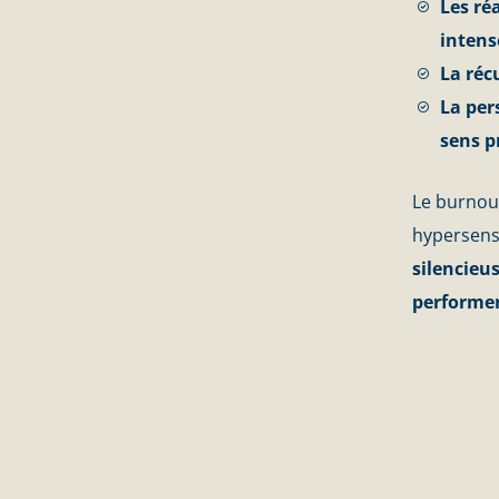
Les ré
intens
La réc
La per
sens pr
Le burnou
hypersens
silencieu
performer