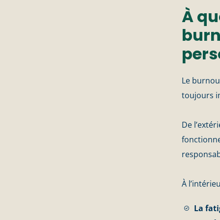
À qu
burn
pers
Le burnou
toujours 
De l’extér
fonctionner
responsabl
À l’intérie
La fat