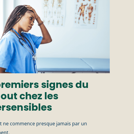
premiers signes du
out chez les
rsensibles
t ne commence presque jamais par un
ent.