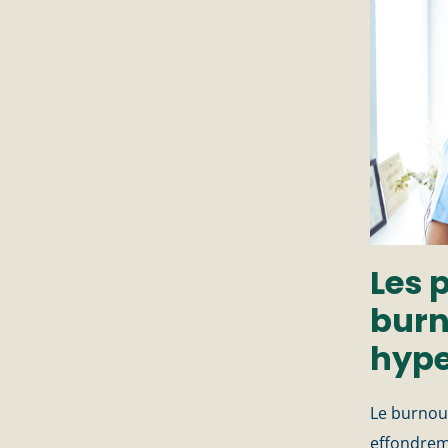
Les 
burn
hype
Le burnou
effondrem