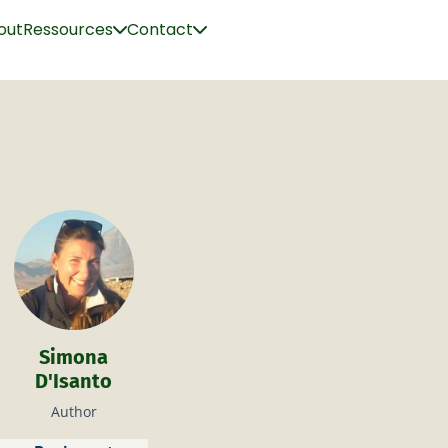
out
Ressources
Contact
Simona
D'Isanto
Author