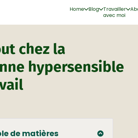
Home
Blog
Travailler
Ab
avec moi
ut chez la
nne hypersensible
vail
le de matières