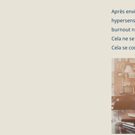
Après envi
hypersensi
burnout ne
Cela ne s
Cela se co