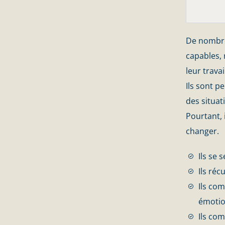
De nombre
capables,
leur travai
Ils sont p
des situat
Pourtant,
changer.
Ils se 
Ils réc
Ils co
émotion
Ils com