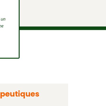
 un
ne
peutiques
1