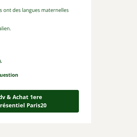
s ont des langues maternelles
lien.
.
question
dv & Achat 1ere
résentiel Paris20