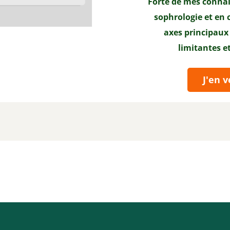
Forte de mes connai
sophrologie et en c
axes principaux
limitantes e
J'en v