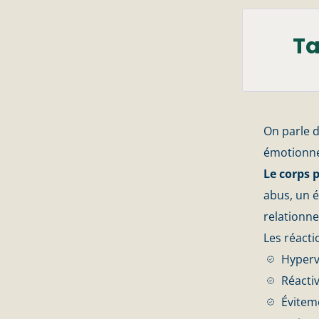
Ta
On parle d
émotionnel
Le corps p
abus, un 
relationne
Les réacti
Hyperv
Réactiv
Évitem