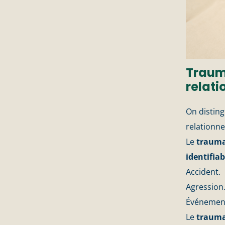
Traum
relati
On distin
relationne
Le
trauma
identifia
Accident.
Agression
Événement
Le
traumat