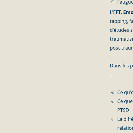
Fatigu
L’EFT,
Emo
tapping, f
d’études s
traumatis
post-trau
Dans les p
:
Ce qu’e
Ce que 
PTSD
La dif
relatio