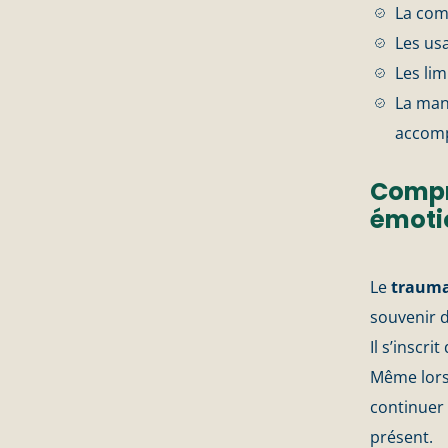
La com
Les us
Les lim
La man
accom
Compr
émoti
Le
trauma
souvenir di
Il s’inscr
Même lors
continuer 
présent.