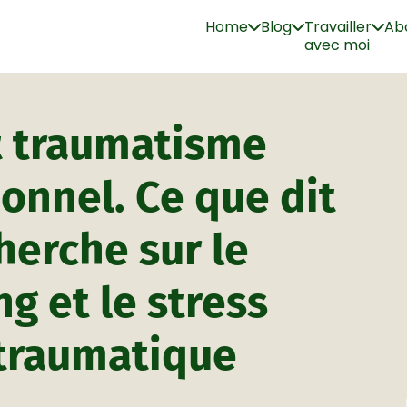
Home
Blog
Travailler
Ab
avec moi
t traumatisme
onnel. Ce que dit
herche sur le
g et le stress
traumatique