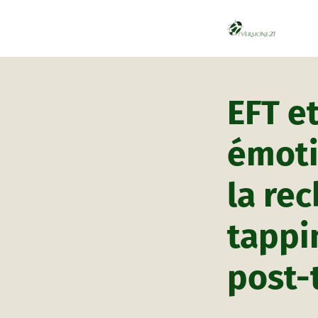
EFT e
émoti
la rec
tappin
post-