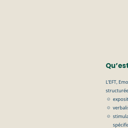
Qu’est
L’EFT, Em
structuré
exposi
verbal
stimul
spécif