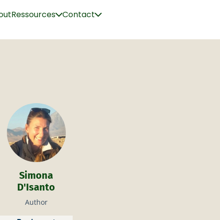
out
Ressources
Contact
Simona
D'Isanto
Author