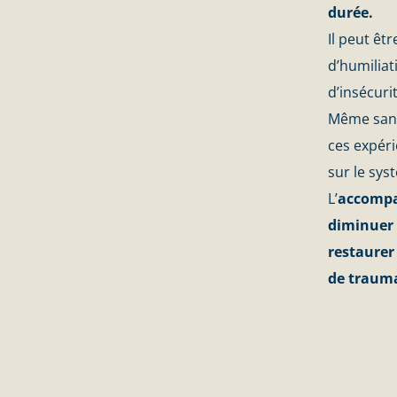
durée.
Il peut êt
d’humiliat
d’insécurit
Même sans
ces expér
sur le sys
L’
accompa
diminuer l
restaurer 
de traum